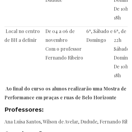
De 10h a
18h
Local no centro
De 04 a 06 de
6ª, Sábado e
6ª, de 1
de BH a definir
novembro
Domingo
22h
Com o professor
Sábado 
Fernando Ribeiro
Doming
De 10h a
18h
Ao final do curso os alunos realizarão uma
Mostra de
Performance em praças e ruas de Belo Horizonte
Professores:
Ana Luisa Santos, Wilson de Avelar, Dudude, Fernando Ribe