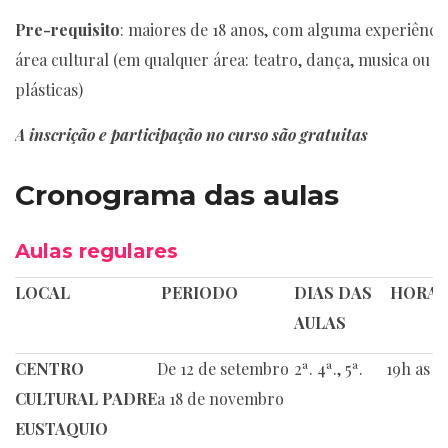
Pre-requisito
: maiores de 18 anos, com alguma experiênci
área cultural (em qualquer área: teatro, dança, musica ou a
plásticas)
A inscrição e participação no curso são gratuitas
Cronograma das aulas
Aulas regulares
LOCAL
PERIODO
DIAS DAS
HORAR
AULAS
CENTRO
De 12 de setembro
2ª. 4ª., 5ª.
19h as 2
CULTURAL
PADRE
a 18 de novembro
EUSTAQUIO