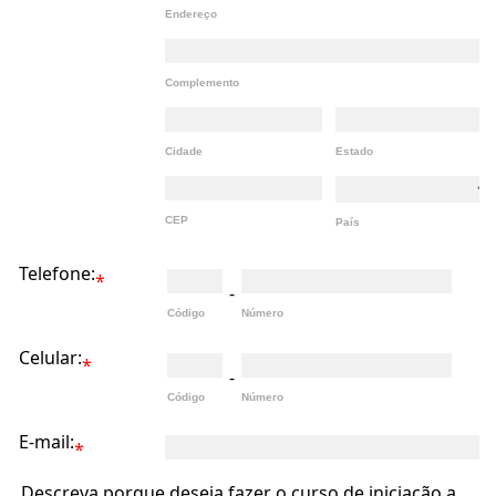
Endereço
Complemento
Cidade
Estado
CEP
País
Telefone:
*
-
Código
Número
Celular:
*
-
Código
Número
E-mail:
*
Descreva porque deseja fazer o curso de iniciação a