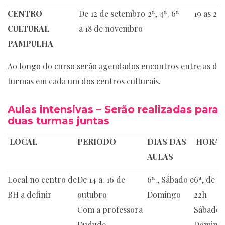
CENTRO
De 12 de setembro
2ª, 4ª. 6ª
19 as 22 
CULTURAL
a 18 de novembro
PAMPULHA
Ao longo do curso serão agendados encontros entre as du
turmas em cada um dos centros culturais.
Aulas intensivas – Serão realizadas para 
duas turmas juntas
LOCAL
PERIODO
DIAS DAS
HORÁR
AULAS
Local no centro de
De 14 a. 16 de
6ª., Sábado e
6ª, de 1
BH a definir
outubro
Domingo
22h
Com a professora
Sábado 
Dudude
Doming